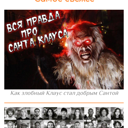
Как злобный Клаус стал добрым Сантой