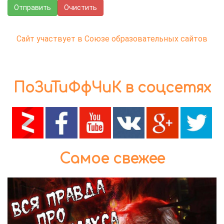
Отправить
Очистить
Сайт участвует в Союзе образовательных сайтов
ПоЗиТиФфЧиК в соцсетях
Самое свежее