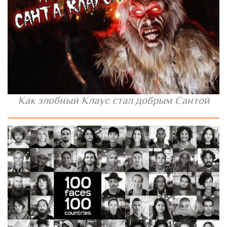
Как злобный Клаус стал добрым Сантой