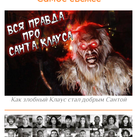
Как злобный Клаус стал добрым Сантой