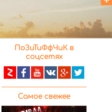
ПоЗиТиФфЧиК в
соцсетях
Самое свежее