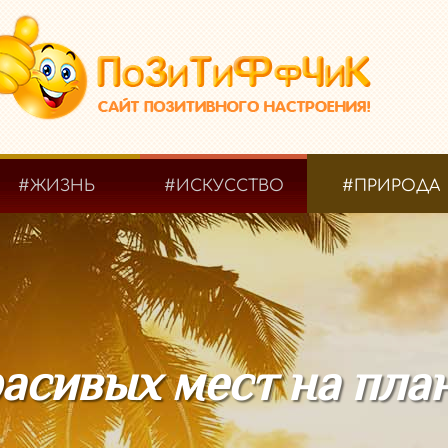
#ЖИЗНЬ
#ИСКУССТВО
#ПРИРОДА
асивых мест на план