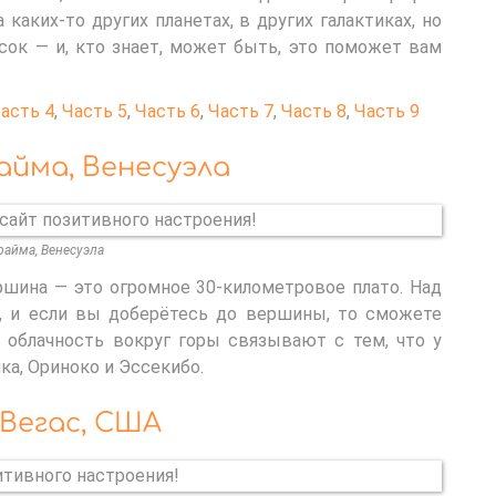
каких-то других планетах, в других галактиках, но
исок — и, кто знает, может быть, это поможет вам
асть 4
,
Часть 5
,
Часть 6
,
Часть 7
,
Часть 8
,
Часть 9
райма, Венесуэла
райма, Венесуэла
ршина — это огромное 30-километровое плато. Над
, и если вы доберётесь до вершины, то сможете
ю облачность вокруг горы связывают с тем, что у
ка, Ориноко и Эссекибо.
-Вегас, США