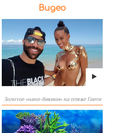
Видео
Золотое «нано-бикини» на пляже Гаити